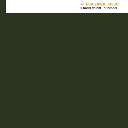
Druckversion
|
Sitemap
© Kaltblutzucht Faßbender