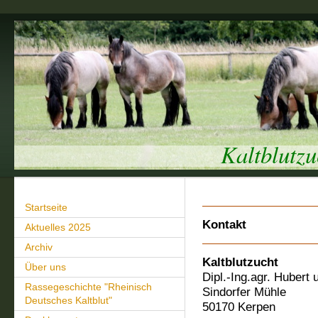
Kaltblutz
Startseite
Kontakt
Aktuelles 2025
Archiv
Kaltblutzucht
Über uns
Dipl.-Ing.agr. Hubert
Rassegeschichte "Rheinisch
Sindorfer Mühle
Deutsches Kaltblut"
50170 Kerpen