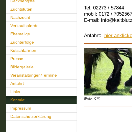
Deckhengste
Tel. 02273 / 57844
Zuchtstuten
mobil: 0172 / 705256
Nachzucht
E-mail: info@kaltblut
Verkaufspferde
Ehemalige
Anfahrt:
hier anklick
Zuchterfolge
Kutschfahrten
Presse
Bildergalerie
Veranstaltungen/Termine
Anfahrt
Links
(Foto: ICM)
Kontakt
Impressum
Datenschutzerklärung