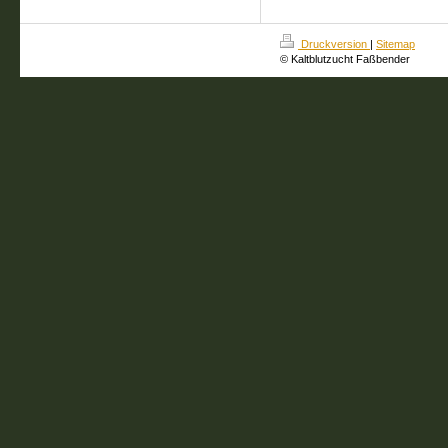
Druckversion
|
Sitemap
© Kaltblutzucht Faßbender