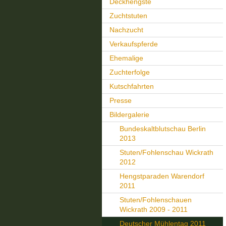
Deckhengste
Zuchtstuten
Nachzucht
Verkaufspferde
Ehemalige
Zuchterfolge
Kutschfahrten
Presse
Bildergalerie
Bundeskaltblutschau Berlin
2013
Stuten/Fohlenschau Wickrath
2012
Hengstparaden Warendorf
2011
Stuten/Fohlenschauen
Wickrath 2009 - 2011
Deutscher Mühlentag 2011