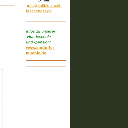
E-mail:
info@kaltblutzucht-
fassbender.de
Infos zu unserer
Hundeschule
und -pension:
www.
sindorfer-
muehle.de