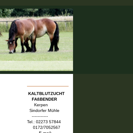
KALTBLUTZUCHT
FAßBENDER
Kerpen
Sindorfer Mühle
-----------
Tel.: 02273 57844
0172/7052567