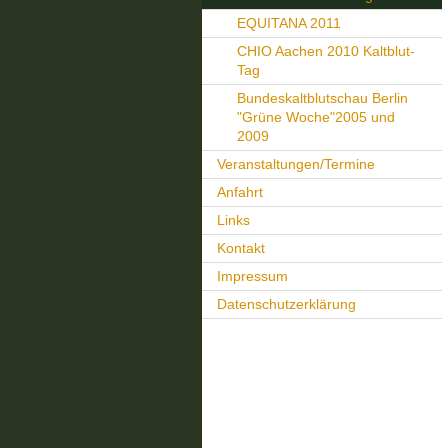
EQUITANA 2011
CHIO Aachen 2010 Kaltblut-
Tag
Bundeskaltblutschau Berlin
"Grüne Woche"2005 und
2009
Veranstaltungen/Termine
Anfahrt
Links
Kontakt
Impressum
Datenschutzerklärung