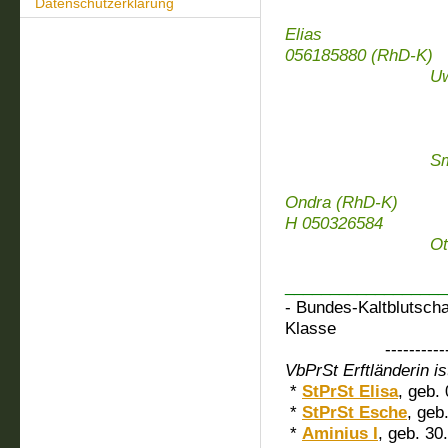
Datenschutzerklärung
Birma
Elias
056185880 (R
Uwine (R
Treue
Smarag
Smart I (
Helga
Ondra (RhD-K)
H 05032658
Otte
Ol
__________________
- Bundes-Kaltblutscha
Klasse
------------------
VbPrSt Erftländerin is
*
StPrSt Elisa
, geb.
*
StPrSt Esche
, geb
*
Aminius I
, geb. 30