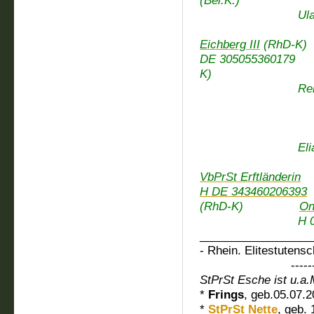
(Bel.K.)
Ulan v. Est
Nisette 
Eichberg III
(RhD-K)
DE 3050553601
K)
Renette (
Nette v.
Elbru
Elias (R
Uwine
VbPrSt Erftländerin
H DE 343460206393
(RhD-K)
On
H 050326
__________________
- Rhein. Elitestutens
---------------
StPrSt Esche ist u.a.
*
Frings
, geb.05.07.2
*
StPrSt Nette
, geb.