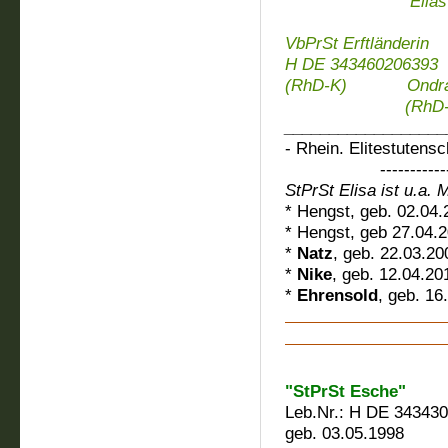
Elias (Rh
Uwine
VbPrSt Erftländerin
H DE 343460206393
(RhD-K) Ondra H
(RhD-K
__________________
- Rhein. Elitestutens
-----------------
StPrSt Elisa ist u.a. 
* Hengst, geb. 02.04.
* Hengst, geb 27.04.2
*
Natz
, geb. 22.03.20
*
Nike
, geb. 12.04.20
*
Ehrensold
, geb. 16
"StPrSt Esche"
Leb.Nr.: H DE 34343
geb. 03.05.1998