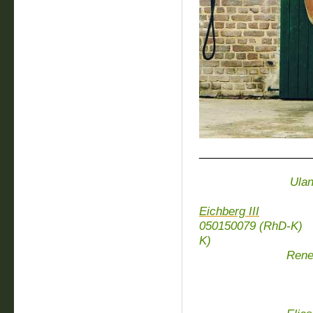
__________________
Espoir d
Ulan v. Est
Nisette 
Eichberg III
050150079 (Rh
K)
Renette (
Nette v.
Elbru