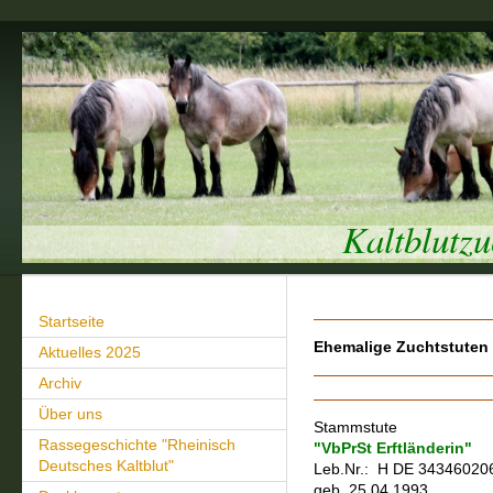
Kaltblutz
Startseite
Ehemalige Zuchtstuten
Aktuelles 2025
Archiv
Über uns
Stammstute
Rassegeschichte "Rheinisch
"VbPrSt Erftländerin"
Deutsches Kaltblut"
Leb.Nr.: H DE 34346020
geb. 25.04.1993