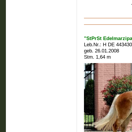
- 3.Platz (Kla
"StPrSt Edelmarzip
Leb.Nr.: H DE 44343
geb. 26.01.2008
Stm. 1,64 m