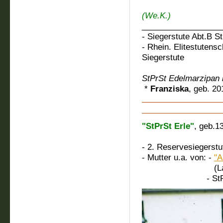
StPr
(We.K.)
__________________
- Siegerstute Abt.B S
- Rhein. Elitestutens
Siegerstute
StPrSt Edelmarzipan i
*
Franziska
, geb. 20
"StPrSt Erle"
, geb.1
M.: Adre
- 2. Reservesiegerst
- Mutter u.a. von: -
"A
(Landbeschä
- StPr