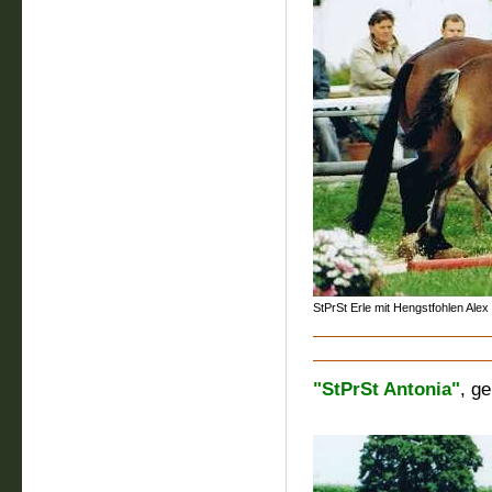
StPrSt Erle mit Hengstfohlen Ale
"StPrSt Antonia"
, g
M.: StPr