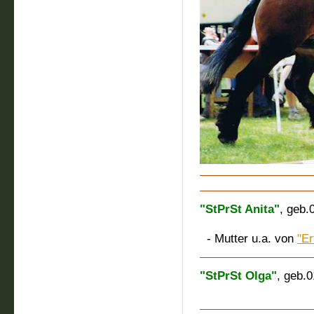
"StPrSt Anita"
, geb.
M.: Birk
- Mutter u.a. von
"Er
"StPrSt Olga"
, geb.
M.: Oliv