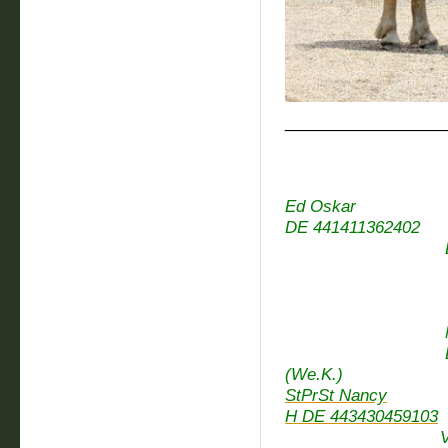
__________________
E
Eberh
StPr
Ed Oskar
DE 441411
Elis
StPr
Nerli
Nathan (
DE 3434394
(We.K.)
StPrSt Nancy
H DE 443430459103
VbPrSt Ast