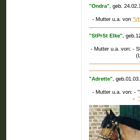
"Ondra"
, geb. 24.02
M.: Otte
- Mutter u.a. von
"Vb
"StPrSt Elke"
, geb.1
M.: Blü
- Mutter u.a. von: - 
(Landbeschä
"Adrette"
, geb.01.03
M.: Renet
- Mutter u.a. von: - "
-