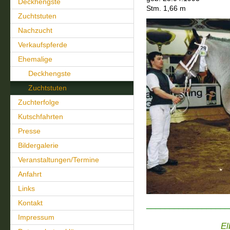
Deckhengste
Stm. 1,66 m
Zuchtstuten
Nachzucht
Verkaufspferde
Ehemalige
Deckhengste
Zuchtstuten
Zuchterfolge
Kutschfahrten
Presse
Bildergalerie
Veranstaltungen/Termine
Anfahrt
Links
Kontakt
__________________
Elic
Impressum
Elbrus (