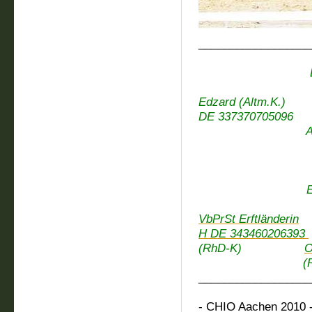
__________________
E
Emanuel (
E
Edzard (Altm.K.)
DE 337370
Amsel 4
StPrS
Elbru
Elias (R
Uwin
VbPrSt Erftländerin
H DE 343460206393
(RhD-K)
O
(RhD-
__________________
- CHIO Aachen 2010 -