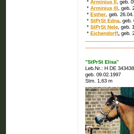
*
Arminius II
, geb. 
*
Arminius III
, geb. 
*
Esther
, geb. 26.04
*
StPrSt Edna
, geb.
*
StPrSt Nele
, geb. 
*
Eichendorff
,
geb. 2
"StPrSt Elisa"
Leb.Nr.: H DE 34343
geb. 09.02.1997
Stm. 1,63 m