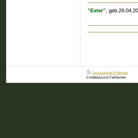
"Ester"
, geb.26.04.
M.
Druckversion
|
Sitemap
© Kaltblutzucht Faßbender