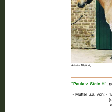
Adrette 18-jährig
"Paula v. Stein H"
, 
M.: Nic
- Mutter u.a. von: - "
(erster Kaltblü
auf der Sindo