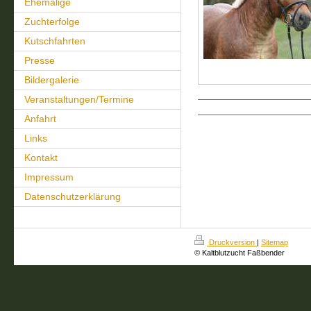
Ehemalige
Zuchterfolge
Kutschfahrten
Presse
Bildergalerie
Veranstaltungen/Termine
Anfahrt
Links
Kontakt
Impressum
Datenschutzerklärung
Druckversion
|
Sitemap
© Kaltblutzucht Faßbender