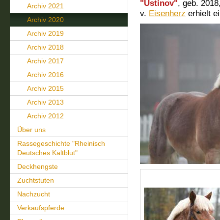
"Ustinov"
, geb. 2018
Archiv 2021
v.
Eisenherz
erhielt ei
Archiv 2020
Archiv 2019
Archiv 2018
Archiv 2017
Archiv 2016
Archiv 2015
Archiv 2013
Archiv 2012
Über uns
Rassegeschichte "Rheinisch
Deutsches Kaltblut"
Deckhengste
Zuchtstuten
Nachzucht
Verkaufspferde