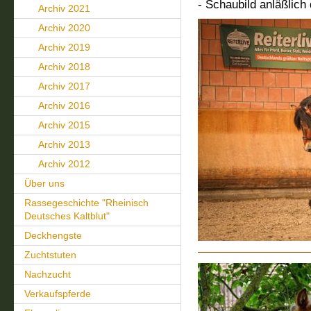
- Schaubild anläßlich
Archiv 2021
Archiv 2020
Archiv 2019
Archiv 2018
Archiv 2017
Archiv 2016
Archiv 2015
Archiv 2013
Archiv 2012
Über uns
Rassegeschichte "Rheinisch
Deutsches Kaltblut"
Deckhengste
Zuchtstuten
Nachzucht
Verkaufspferde