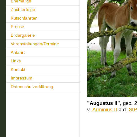
Ehemalige
Zuchterfolge
Kutschfahrten
Presse
Bildergalerie
Veranstaltungen/Termine
Anfahrt
Links
Kontakt
Impressum
Datenschutzerklärung
"Augustus II"
, geb. 
v.
Arminius II
a.d.
StP
(Foto: