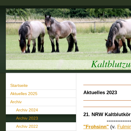
Kaltblutz
Startseite
Aktuelles 2023
Aktuelles 2025
Archiv
Archiv 2024
21. NRW Kaltblutkö
Archiv 2023
-------------------
Archiv 2022
"Frohsinn"
(v.
Fulmi