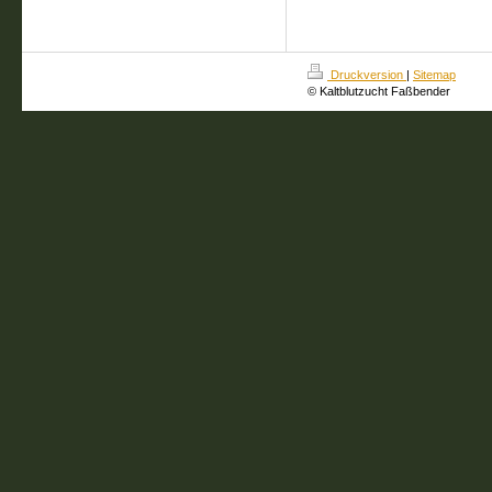
Druckversion
|
Sitemap
© Kaltblutzucht Faßbender